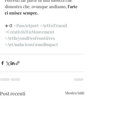
Potresti far parte di una mostra che 
dimostra che, ovunque andiamo, 
l'arte 
ci unisce sempre.
✈️🎨 
#PassArtport
#ArtEnTransit
#CréativitéEnMouvement
#ArtBeyondDesFrontières
#ArtAudacieuxGrandImpact
Post recenti
Mostra tutti