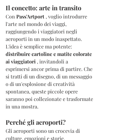
Il concetto: arte in transito
Con 
Pass'Artport
 , voglio introdurre 
l'arte nel mondo dei viaggi, 
raggiungendo i viaggiatori negli 
aeroporti in un modo inaspettato. 
L'idea è semplice ma potente: 
distribuire cartoline e matite colorate 
ai viaggiatori
 , invitandoli a 
esprimersi ancor prima di partire. Che 
si tratti di un disegno, di un messaggio 
o di un'esplosione di creatività 
spontanea, queste piccole opere 
saranno poi collezionate e trasformate 
in una mostra.
Perché gli aeroporti?
Gli aeroporti sono un crocevia di 
culture, emozioni e storie. 