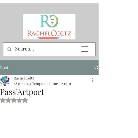
Post
Rachel Coltz
28 ott 2025
Tempo di lettura: 2 min
Pass'Artport
Valutazione NaN stelle su 5.