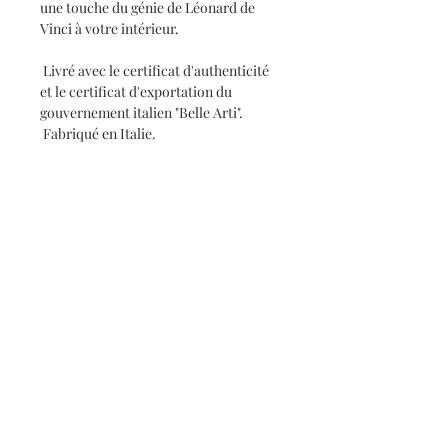
une touche du génie de Léonard de
Vinci à votre intérieur.
Livré avec le certificat d'authenticité
et le certificat d'exportation du
gouvernement italien "Belle Arti".
Fabriqué en Italie.
Abonnez-vous et restez au courant de
nos dernières actualités et promotions
Subscribe