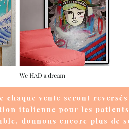
Aperçu rapide
We HAD a dream
e chaque vente seront reversés 
tion italienne pour les patient
ble, donnons encore plus de se