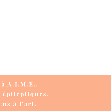
à A.I.M.E.,
s épileptiques.
ns à l’art.