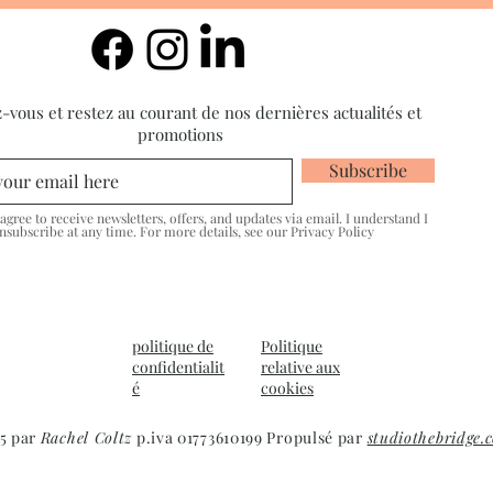
vous et restez au courant de nos dernières actualités et
promotions
Subscribe
I agree to receive newsletters, offers, and updates via email. I understand I
nsubscribe at any time. For more details, see our Privacy Policy
politique de
Politique
confidentialit
relative aux
é
cookies
5 par
Rachel Coltz
p.iva 01773610199 Propulsé par
studiothebridge.