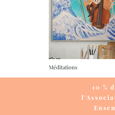
Aperçu rapide
Méditations
10 % d
l’Associa
Ensem