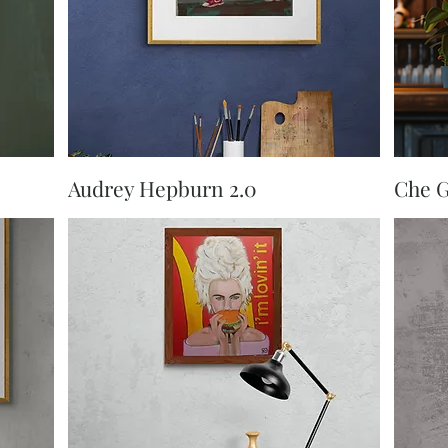
Aperçu rapide
Audrey Hepburn 2.0
Che G