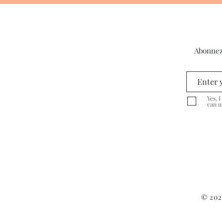
Abonnez-
Yes, 
can u
© 202